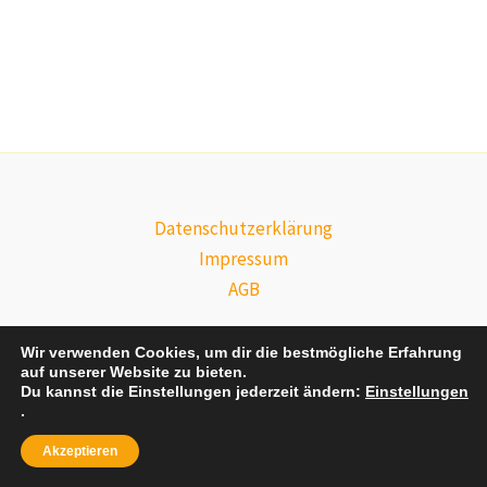
Datenschutzerklärung
Impressum
AGB
Wir verwenden Cookies, um dir die bestmögliche Erfahrung
auf unserer Website zu bieten.
Du kannst die Einstellungen jederzeit ändern:
Einstellungen
Copyright © 2026 Bienenhof-Bleckmar | Präsentiert von
Astra-
.
WordPress-Theme
Akzeptieren