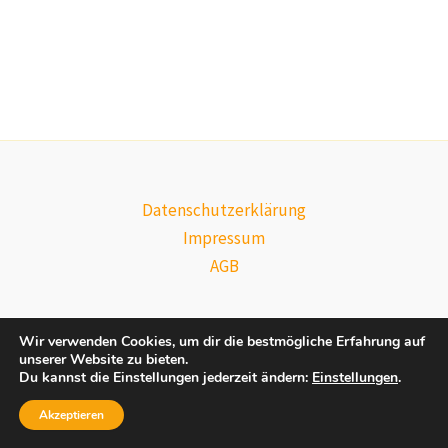
Datenschutzerklärung
Impressum
AGB
Wir verwenden Cookies, um dir die bestmögliche Erfahrung auf
unserer Website zu bieten.
Du kannst die Einstellungen jederzeit ändern:
Einstellungen
.
Copyright © 2026 Bienenhof-Bleckmar | Präsentiert von
Astra-
WordPress-Theme
Akzeptieren